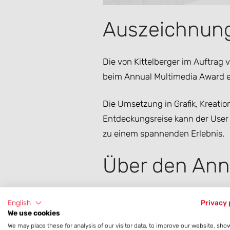
Auszeichnung 
Die von Kittelberger im Auftrag 
beim Annual Multimedia Award e
Die Umsetzung in Grafik, Kreatio
Entdeckungsreise kann der User 
zu einem spannenden Erlebnis.
Über den Ann
Seit seiner Gründung 1996 beleg
English
Privacy 
Jahr setzt sich der Trend des let
We use cookies
immer noch stärksten Einreichun
We may place these for analysis of our visitor data, to improve our website, sho