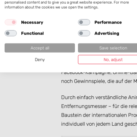
personalised content and to give you a great website experience. For more
Hintergrund. Der Wettbewerb illus
information about the cookies we use open the settings.
Über Ziel und
Necessary
Performance
Functional
Advertising
Die Funktionen und Anwendungsge
Accept all
Save selection
können simuliert werden. Die Rea
Deny
No, adjust
HTML5, um auch die Nutzung mit 
Facebook-Kampagne, Online-Bann
noch Gewinnspiele, die auf der 
Durch einfach verständliche Anim
Entfernungsmesser – für die rele
Baustein der internationalen P
individuell von jedem Land gesc