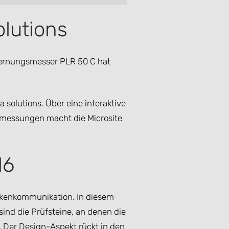
olutions
tfernungsmesser PLR 50 C hat
 solutions. Über eine interaktive
stmessungen macht die Microsite
16
arkenkommunikation. In diesem
 sind die Prüfsteine, an denen die
 Der Design-Aspekt rückt in den