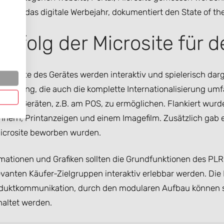
triert das digitale Werbejahr, dokumentiert den State of the
 Erfolg der Microsite für
biete des Gerätes werden interaktiv und spielerisch darge
lisierung, die auch die komplette Internationalisierung umfa
iOS-Geräten, z.B. am POS, zu ermöglichen. Flankiert wurde 
ern, Printanzeigen und einem Imagefilm. Zusätzlich gab 
Microsite beworben wurden.
ationen und Grafiken sollten die Grundfunktionen des PLR 
vanten Käufer-Zielgruppen interaktiv erlebbar werden. Die M
roduktkommunikation, durch den modularen Aufbau können s
haltet werden.