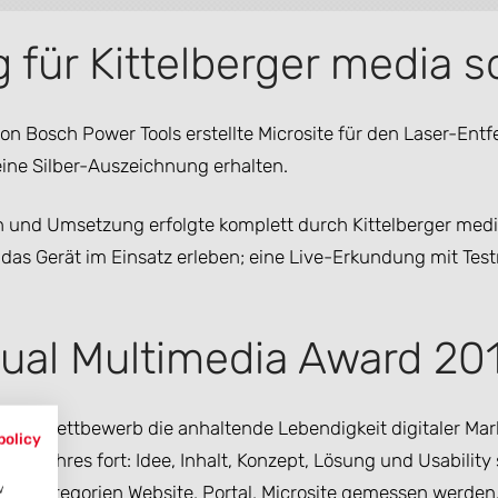
für Kittelberger media s
von Bosch Power Tools erstellte Microsite für den Laser-En
ine Silber-Auszeichnung erhalten.
n und Umsetzung erfolgte komplett durch Kittelberger media
das Gerät im Einsatz erleben; eine Live-Erkundung mit Te
ual Multimedia Award 20
t der Wettbewerb die anhaltende Lebendigkeit digitaler M
policy
zten Jahres fort: Idee, Inhalt, Konzept, Lösung und Usability
gs-Kategorien Website, Portal, Microsite gemessen werden.
w