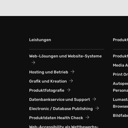
Leistungen
Produk
Web-Lösungen und Website-Systeme
Produkt
Media 
Hosting und Betrieb
Print O
Grafik und Kreation
Autoper
Produktfotografie
Persona
Datenbankservice und Support
Lumasta
Browse
Electronic / Database Publishing
Bildfab
Produktdaten Health Check
Web-Accessi­bility als Wett­bewerbs­