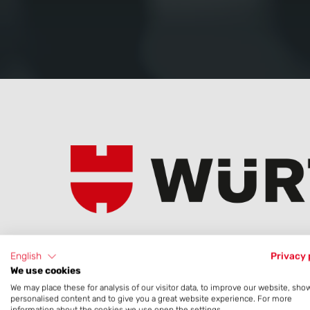
English
Privacy 
We use cookies
Zur Kundenwebsite:
We may place these for analysis of our visitor data, to improve our website, sho
Adolf Würth GmbH & Co. KG
personalised content and to give you a great website experience. For more
information about the cookies we use open the settings.