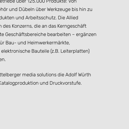
etriebe über 125.000 Produkte: Von
ör und Dübeln über Werkzeuge bis hin zu
kten und Arbeitsschutz. Die Allied
 des Konzerns, die an das Kerngeschäft
erte Geschäftsbereiche bearbeiten – ergänzen
für Bau- und Heimwerkermärkte,
 elektronische Bauteile (z.B. Leiterplatten)
en.
ittelberger media solutions die Adolf Würth
Katalogproduktion und Druckvorstufe.