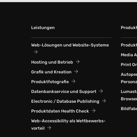
Leistungen
Produk
Web-Lösungen und Website-Systeme
Produkt
Media 
Hosting und Betrieb
Print O
Grafik und Kreation
Autoper
Produktfotografie
Persona
Datenbankservice und Support
Lumasta
Browse
Electronic / Database Publishing
Bildfab
Produktdaten Health Check
Web-Accessi­bility als Wett­bewerbs­
vorteil