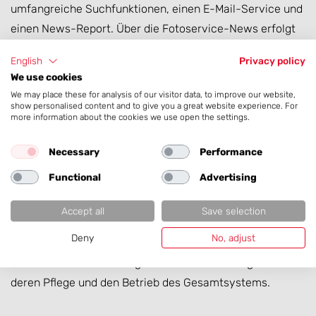
umfangreiche Suchfunktionen, einen E-Mail-Service und
einen News-Report. Über die Fotoservice-News erfolgt
eine direkte Verknüpfung der Presse- mit der Bild-
English
Privacy policy
Datenbank. Der von Kittelberger entwickelte PDF-
We use cookies
Generator bietet Journalisten die Möglichkeit,
We may place these for analysis of our visitor data, to improve our website,
individuelle Pressemappen zusammenzustellen und
show personalised content and to give you a great website experience. For
more information about the cookies we use open the settings.
direkt als PDF herunterzuladen.
Necessary
Performance
Die Bild-Datenbank verwaltet sämtliche Produkt- und
Functional
Advertising
Anwendungsbilder der Marke Nutzfahrzeuge. Die Bilder
können über entsprechende Kategorien und
Accept all
Save selection
Suchkriterien ausgewählt, vergrößert und als Feindaten
Deny
No, adjust
bestellt werden. Seit Fertigstellung der zentralen
Presse-Datenbanklösung übernimmt Kittelberger auch
deren Pflege und den Betrieb des Gesamtsystems.